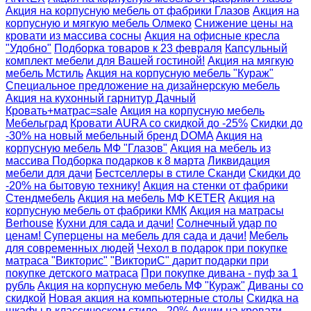
Акция на корпусную мебель от фабрики Глазов
Акция на
корпусную и мягкую мебель Олмеко
Снижение цены на
кровати из массива сосны
Акция на офисные кресла
"Удобно"
Подборка товаров к 23 февраля
Капсульный
комплект мебели для Вашей гостиной!
Акция на мягкую
мебель Мстиль
Акция на корпусную мебель "Кураж"
Специальное предложение на дизайнерскую мебель
Акция на кухонный гарнитур Дачный
Кровать+матрас=sale
Акция на корпусную мебель
Мебельград
Кровати AURA со скидкой до -25%
Скидки до
-30% на новый мебельный бренд DOMA
Акция на
корпусную мебель МФ "Глазов"
Акция на мебель из
массива
Подборка подарков к 8 марта
Ликвидация
мебели для дачи
Бестселлеры в стиле Сканди
Скидки до
-20% на бытовую технику!
Акция на стенки от фабрики
Стендмебель
Акция на мебель МФ KETER
Акция на
корпусную мебель от фабрики КМК
Акция на матрасы
Berhouse
Кухни для сада и дачи!
Солнечный удар по
ценам! Суперцены на мебель для сада и дачи!
Мебель
для современных людей
Чехол в подарок при покупке
матраса "Викторис"
"ВикториС" дарит подарки при
покупке детского матраса
При покупке дивана - пуф за 1
рубль
Акция на корпусную мебель МФ "Кураж"
Диваны со
скидкой
Новая акция на компьютерные столы
Скидка на
шкафы в классическом стиле - 20%
Акции на кровати