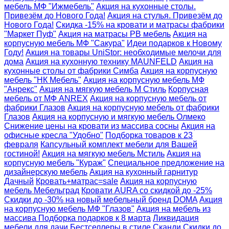
мебель МФ "Ижмебель"
Акция на кухонные столы.
Привезём до Нового Года!
Акция на стулья. Привезём до
Нового Года!
Скидка -15% на кровати и матрасы фабрики
"Маркет Пуф"
Акция на матрасы РВ мебель
Акция на
корпусную мебель МФ "Сакура"
Идеи подарков к Новому
Году!
Акция на товары UniStor: необходимые мелочи для
дома
Акция на кухонную технику MAUNFELD
Акция на
кухонные столы от фабрики Симба
Акция на корпусную
мебель "НК Мебель"
Акция на корпусную мебель МФ
"Анрекс"
Акция на мягкую мебель М Стиль
Корпусная
мебель от МФ ANREX
Акция на корпусную мебель от
фабрики Глазов
Акция на корпусную мебель от фабрики
Глазов
Акция на корпусную и мягкую мебель Олмеко
Снижение цены на кровати из массива сосны
Акция на
офисные кресла "Удобно"
Подборка товаров к 23
февраля
Капсульный комплект мебели для Вашей
гостиной!
Акция на мягкую мебель Мстиль
Акция на
корпусную мебель "Кураж"
Специальное предложение на
дизайнерскую мебель
Акция на кухонный гарнитур
Дачный
Кровать+матрас=sale
Акция на корпусную
мебель Мебельград
Кровати AURA со скидкой до -25%
Скидки до -30% на новый мебельный бренд DOMA
Акция
на корпусную мебель МФ "Глазов"
Акция на мебель из
массива
Подборка подарков к 8 марта
Ликвидация
мебели для дачи
Бестселлеры в стиле Сканди
Скидки до