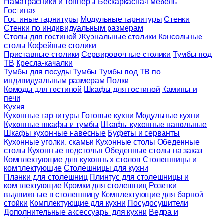
Наматрасники и топперы
Бескаркасная мебель
Гостиная
Гостиные гарнитуры
Модульные гарнитуры
Стенки
Стенки по индивидуальным размерам
Столы для гостиной
Журнальные столики
Консольные
столы
Кофейные столики
Приставные столики
Сервировочные столики
Тумбы под
ТВ
Кресла-качалки
Тумбы для посуды
Тумбы
Тумбы под ТВ по
индивидуальным размерам
Полки
Комоды для гостиной
Шкафы для гостиной
Камины и
печи
Кухня
Кухонные гарнитуры
Готовые кухни
Модульные кухни
Кухонные шкафы и тумбы
Шкафы кухонные напольные
Шкафы кухонные навесные
Буфеты и серванты
Кухонные уголки, скамьи
Кухонные столы
Обеденные
столы
Кухонные подстолья
Обеденные столы на заказ
Комплектующие для кухонных столов
Столешницы и
комплектующие
Столешницы для кухни
Планки для столешниц
Плинтус для столешницы и
комплектующие
Кромки для столешниц
Розетки
выдвижные в столешницу
Комплектующие для барной
стойки
Комплектующие для кухни
Посудосушители
Дополнительные аксессуары для кухни
Ведра и