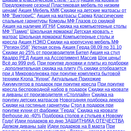
Предложение сезона! Пластиковая мебель по низким
ценам!
Акция Мебель КМК
Скидки на детские матрасы от
МФ "ВикториС"
Акция на матрасы Сарма
Классические
спальные гарнитуры
Комоды МФ Глазов со скидкой
Акция на наличие ИГНИ
Скидка на компьютерные столы
МФ "Памир"
Школьная ярмарка! Детская кровать +
матрас
Школьная ярмарка! Компьютерные столы и
кресла
Акция НЭКО
Скидки на корпусную мебель МФ
"Регион 058"
Уютная осень
Акция Герда 08.09 по 31.10
Скидки до 25% от производителя Бител
Акция на стул
Квадро РЕД
Акция на Ассортимент Массив
Шок цены!
Всё до 999 руб.
При покупке духовки и плиты из подборки
- дополнительная скидка на плиту (% скидки отобразится
при д
Микроволновка при покупке комплекта бытовой
техники Krona "Кухни"
Актуальные Прихожие
Аккумулятор в подарок при покупке кресла
При покупке
кресла беспроводной набор в подарок
Скидки на кровати
и диваны от производителя «Столлайн»
Скидка на
покупку детских матрасов
Новогодняя подборка декора
Скидки на гостиные гарнитуры
Стол в подарок при
покупке кухни от фабрики "Герда"
Скидка на кровати
Berhouse до -40%
Подборка столов и стульев к Новому
Году!
Идеи подарков ко дню ЗАЩИТНИКА ОТЕЧЕСТВА
Делком диваны sale
Идеи подарков на 8 марта
При