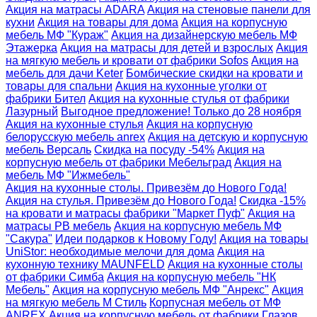
Акция на матрасы ADARA
Акция на стеновые панели для
кухни
Акция на товары для дома
Акция на корпусную
мебель МФ "Кураж"
Акция на дизайнерскую мебель МФ
Этажерка
Акция на матрасы для детей и взрослых
Акция
на мягкую мебель и кровати от фабрики Sofos
Акция на
мебель для дачи Keter
Бомбические скидки на кровати и
товары для спальни
Акция на кухонные уголки от
фабрики Бител
Акция на кухонные стулья от фабрики
Лазурный
Выгодное предложение! Только до 28 ноября
Акция на кухонные стулья
Акция на корпусную
белорусскую мебель anrex
Акция на детскую и корпусную
мебель Версаль
Скидка на посуду -54%
Акция на
корпусную мебель от фабрики Мебельград
Акция на
мебель МФ "Ижмебель"
Акция на кухонные столы. Привезём до Нового Года!
Акция на стулья. Привезём до Нового Года!
Скидка -15%
на кровати и матрасы фабрики "Маркет Пуф"
Акция на
матрасы РВ мебель
Акция на корпусную мебель МФ
"Сакура"
Идеи подарков к Новому Году!
Акция на товары
UniStor: необходимые мелочи для дома
Акция на
кухонную технику MAUNFELD
Акция на кухонные столы
от фабрики Симба
Акция на корпусную мебель "НК
Мебель"
Акция на корпусную мебель МФ "Анрекс"
Акция
на мягкую мебель М Стиль
Корпусная мебель от МФ
ANREX
Акция на корпусную мебель от фабрики Глазов