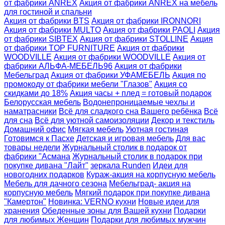
от фабрики ANREX
Акция от фабрики ANREX на мебель
для гостиной и спальни
Акция от фабрики BTS
Акция от фабрики IRONNORI
Акция от фабрики MULTO
Акция от фабрики PAOLI
Акция
от фабрики SIBTEX
Акция от фабрики STOLLINE
Акция
от фабрики TOP FURNITURE
Акция от фабрики
WOODVILLE
Акция от фабрики WOODVILLE
Акция от
фабрики АЛЬФА-МЕБЕЛЬ96
Акция от фабрики
Мебельград
Акция от фабрики УФАМЕБЕЛЬ
Акция по
промокоду от фабрики мебели "Глазов"
Акция со
скидками до 18%
Акция часы + плед = готовый подарок
Белорусская мебель
Водонепроницаемые чехлы и
наматрасники
Всё для сладкого сна Вашего ребёнка
Всё
для сна
Всё для уютной самоизоляции
Декор и текстиль
Домашний офис
Мягкая мебель
Уютная гостиная
Готовимся к Пасхе
Детская и игровая мебель
Для вас
товары недели
Журнальный столик в подарок от
фабрики "Асмана
Журнальный столик в подарок при
покупке дивана "Лайт"
зеркала Runden
Идеи для
новогодних подарков
Кураж-акция на корпусную мебель
Мебель для дачного сезона
Мебельград- акция на
корпусную мебель
Мягкий подарок при покупке дивана
"Камертон"
Новинка: VERNO кухни
Новые идеи для
хранения
Обеденные зоны для Вашей кухни
Подарки
для любимых Женщин
Подарки для любимых мужчин