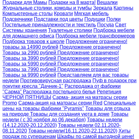
Подарки для Мамы
Подарки на 8 марта!
Вешалки
Журнальные столики, комоды и тумбы
Зеркала
Картины
Компьютерные столы
Кровати
Мягкая мебель
Подсвечники
Подставки под цветы
Подушки
Полки
Постельные принадлежности и текстиль
Посуда
Свет
Системы хранения
Туалетные столики
Подборка мебели
для домашнего офиса
Подборка мебели трансформеров
Подборка товаров к школе
Предложение ограничено!
товары за 14990 рублей
Предложение ограничено!
Товары за 2990 рублей
Предложение ограничено!
Товары за 3990 рублей
Предложение ограничено!
Товары за 5990 рублей
Предложение ограничено!
Товары за 7990 рублей
Предложение ограничено!
Товары за 9990 рублей
Представляем для вас товары
недели
Противовирусная распродажа
Пуф в подарок при
покупке кресла "Дачник-1"
Распродажа от фабрики
"Сарма"
Распродажа постельного белья
Репетиция
ЧЕРНОЙ ПЯТНИЦЫ
Сарма- акция на матрасы серии
Promo
Сарма-акция на матрасы серии Red
Специальные
цены на товары фабрики "Pyramis"
Товары для отдыха
на природе
Товары для создания уюта в доме
Товары
недели ( с 30 ноября до 06 декабря)
Товары недели
(14.12.2020-20.12.2020)
Товары недели 02.11.2020-
08.11.2020
Товары недели(16.11.2020-22.11.2020)
Хиты
продаж по суперценам
Шкафы по самой выгодной цене!