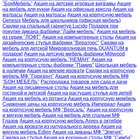
"БонМебель"
Акция на детские игровые вигвамы
Акция
на мебель для кухни
Акция на офисные кресла
Акция на
матрасы
Акция на матрасы
Акция на корпусную мебель
Genesis
Мебель для школьников (офисная мебель)
Скидки на спальный гарнитур Lucido
Подарок при
покупке дивана фабрики "Лайм-мебель"
Акция на мебель
из серии "ЛОФТ"
Акция на компьютерные столы
Акция на
дизайнерские стулья фабрики "Вераторс"
Скидки на
мебель для детской
Микроволновая печь QUANTUM в
подарок!
Акция на детскую мебель фабрики Millwood
Акция на корпусную мебель "НЕМАН"
Акция на
компьютерные столы фабрики "Памир"
Школьная мебель
в наличии
Акция на мягкие кровати
Скидки на корпусную
мебель МФ "Горизонт"
Акция на корпусную мебель МФ
"БОН МЕБЕЛЬ"
Распродажа товаров для сада и дачи
Акция на письменные столы
Акция на мебель для
гостиной и детской
Акция на растущие стулья для детей
Акция на мебель из ротанга
Акция на корпусную мембель
Снижение цены на корпусную мебель Империал
Акция
на корпусную мебель МФ "Версаль"
Акция на корпусную
и мягкую мебель
Акция на мебель для спальни МФ
Глазов
Акция на корпусную мебель Anrex в октябре
Акция на кровати из натурального дерева
Акция на
мягкую мебель Edlen
Акция на диваны МФ "Элегия"
Скидка на стулья
Акция на кухонные столы МФ "Симба"