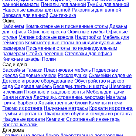
ванной комнаты
Пеналы для ванной
Тумбы для ванной
Навесные шкафы для ванной
Раковины для ванной
Зеркала для ванной
Сантехника
Офис
Кабинеты
Компьютерные и письменные столы
Диваны
для офиса
Офисные кресла
Офисные тумбы
Офисные
стулья
Мягкие офисные кресла
Надстройки
Мебель для
геймеров
Компьютерные столы по индивидуальным
размерам
Письменные столы по индивидуальным
размерам
Стойка ресепшн
Стеллажи для офиса
Книжные шкафы
Полки
Сад и дача
Бассейны
Гамаки
Пластиковая мебель
Подвесные
кресла
Садовые качели
Раскладушки
Скамейки садовые
Детское игровое оборудование
Обустройство и декор
сада
Садовая мебель
Беседки, тенты и шатры
Шезлонги
и лежаки
Пляжные и садовые зонты
Мебель для дачи
Баня и сауна
Лестницы, стремянки, верстаки
Мангалы,
грили, барбекю
Хозяйственные блоки
Камины и печи
Трюмо из ротанга
Надувные матрасы
Кровати из ротанга
Тумбы из ротанга
Шкафы для обуви и комоды из ротанга
Надувные кровати
Кемпинг
Спортивный инвентарь
Кресла-качалки
Для дома
Гладильные доски
Декор
Декоративные перегородки