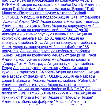
растущие стулья
PAOLI-акция на корпусную мебель
PYRAMIS - акция на смесители и мойки
Qwerty-Акция на
декор
Roll Matratze - Акция на матрасы "Бронкс"
Roll
Matratze - Подарок при покупке матраса Cocktail
SKYSLEEP- подушка в подарок
Акция "2+1" от фабрики
"Асмана"
Акция "3+1"
Акция кровать + матрас = выгода!
Акция на корпусную мебель
Акция на корпусную мебель
"Anrex"
Акция на корпусную мебель "Anrex" до 30
декабря
Акция на корпусную мебель Paoli
Акция на
корпусную мебель Paoli до 31 января
Акция на
корпусную мебель Silva
Акция на корпусную мебель от
Anrex
Акция на корпусную мебель от фабрики "38
попугаев"
Акция на корпусную мебель от фабрики
"Anrex"
Акция на корпусную мебель от фабрики "​Paoli"
Акция на корпусную мебель Яна
Акция на кровать
"Аврора" от Мебельграда
Акция на кухонную мебель
Герда
Акция на кухонную технику Krona
Акция на
кухонный гарнитур НК-мебель
Акция на матрасы
Акция
на матрасы от фабрики STOLLINE
Акция на матрасы
серии Balance от Асконы
Акция на мебель "Polini kids"
Акция на мебель и стулья
Акция на осветительные
приборы
Акция на подушки фабрики INNOMAT
Акция на
полки от QWERTY
Акция на технику KRONA
Акция на
технику от Krona и Fornelli
Акция от "Мебель-Неман"
Акция от мебельной фабрики "Массив"
Акция от