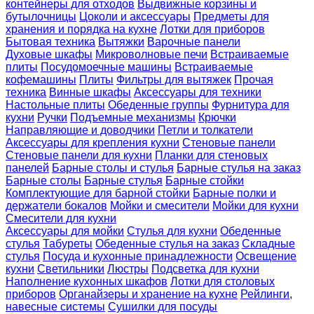
контейнеры для отходов
Выдвижные корзины и
бутылочницы
Цоколи и аксессуары
Предметы для
хранения и порядка на кухне
Лотки для приборов
Бытовая техника
Вытяжки
Варочные панели
Духовые шкафы
Микроволновые печи
Встраиваемые
плиты
Посудомоечные машины
Встраиваемые
кофемашины
Плиты
Фильтры для вытяжек
Прочая
техника
Винные шкафы
Аксессуары для техники
Настольные плиты
Обеденные группы
Фурнитура для
кухни
Ручки
Подъемные механизмы
Крючки
Направляющие и доводчики
Петли и толкатели
Аксессуары для крепления кухни
Стеновые панели
Стеновые панели для кухни
Планки для стеновых
панелей
Барные столы и стулья
Барные стулья на заказ
Барные столы
Барные стулья
Барные стойки
Комплектующие для барной стойки
Барные полки и
держатели бокалов
Мойки и смесители
Мойки для кухни
Смесители для кухни
Аксессуары для мойки
Стулья для кухни
Обеденные
стулья
Табуреты
Обеденные стулья на заказ
Складные
стулья
Посуда и кухонные принадлежности
Освещение
кухни
Светильники
Люстры
Подсветка для кухни
Наполнение кухонных шкафов
Лотки для столовых
приборов
Органайзеры и хранение на кухне
Рейлинги,
навесные системы
Сушилки для посуды