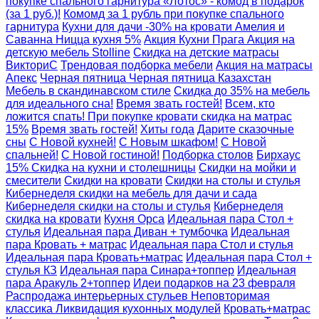
покупке спального гарнитура «Лотос» - комод в подарок
(за 1 руб.)!
Комомд за 1 рубль при покупке спального
гарнитура
Кухни для дачи
-30% на кровати Амелия и
Саванна
Ницца кухня 5%
Акция Кухни Прага
Акция на
детскую мебель Stolline
Скидка на детские матрасы
ВикториС
Трендовая подборка мебели
Акция на матрасы
Апекс
Черная пятница
Черная пятница Казахстан
Мебель в скандинавском стиле
Скидка до 35% на мебель
для идеального сна!
Время звать гостей!
Всем, кто
ложится спать! При покупке кровати скидка на матрас
15%
Время звать гостей!
Хиты года
Дарите сказочные
сны
С Новой кухней!
С Новым шкафом!
С Новой
спальней!
С Новой гостиной!
Подборка столов
Бирхаус
15%
Скидка на кухни и столешницы
Скидки на мойки и
смесители
Скидки на кровати
Скидки на столы и стулья
Кибернеделя скидки на мебель для дачи и сада
Кибернеделя скидки на столы и стулья
Кибернеделя
скидка на кровати
Кухня Орса
Идеальная пара Стол +
стулья
Идеальная пара Диван + тумбочка
Идеальная
пара Кровать + матрас
Идеальная пара Стол и стулья
Идеальная пара Кровать+матрас
Идеальная пара Стол +
стулья КЗ
Идеальная пара Синара+топпер
Идеальная
пара Аракуль 2+топпер
Идеи подарков на 23 февраля
Распродажа интерьерных стульев
Неповторимая
классика
Ликвидация кухонных модулей
Кровать+матрас