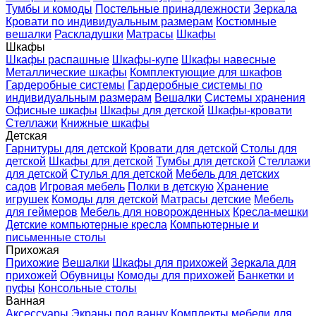
Тумбы и комоды
Постельные принадлежности
Зеркала
Кровати по индивидуальным размерам
Костюмные
вешалки
Раскладушки
Матрасы
Шкафы
Шкафы
Шкафы распашные
Шкафы-купе
Шкафы навесные
Металлические шкафы
Комплектующие для шкафов
Гардеробные системы
Гардеробные системы по
индивидуальным размерам
Вешалки
Системы хранения
Офисные шкафы
Шкафы для детской
Шкафы-кровати
Стеллажи
Книжные шкафы
Детская
Гарнитуры для детской
Кровати для детской
Столы для
детской
Шкафы для детской
Тумбы для детской
Стеллажи
для детской
Стулья для детской
Мебель для детских
садов
Игровая мебель
Полки в детскую
Хранение
игрушек
Комоды для детской
Матрасы детские
Мебель
для геймеров
Мебель для новорожденных
Кресла-мешки
Детские компьютерные кресла
Компьютерные и
письменные столы
Прихожая
Прихожие
Вешалки
Шкафы для прихожей
Зеркала для
прихожей
Обувницы
Комоды для прихожей
Банкетки и
пуфы
Консольные столы
Ванная
Аксессуары
Экраны под ванну
Комплекты мебели для