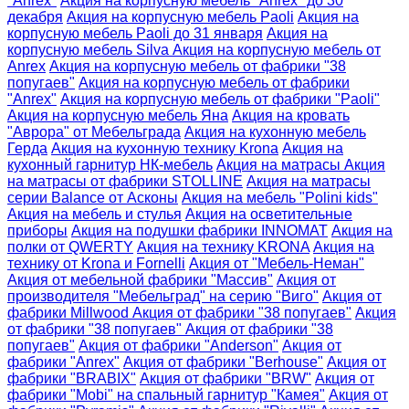
"Anrex"
Акция на корпусную мебель "Anrex" до 30
декабря
Акция на корпусную мебель Paoli
Акция на
корпусную мебель Paoli до 31 января
Акция на
корпусную мебель Silva
Акция на корпусную мебель от
Anrex
Акция на корпусную мебель от фабрики "38
попугаев"
Акция на корпусную мебель от фабрики
"Anrex"
Акция на корпусную мебель от фабрики "​Paoli"
Акция на корпусную мебель Яна
Акция на кровать
"Аврора" от Мебельграда
Акция на кухонную мебель
Герда
Акция на кухонную технику Krona
Акция на
кухонный гарнитур НК-мебель
Акция на матрасы
Акция
на матрасы от фабрики STOLLINE
Акция на матрасы
серии Balance от Асконы
Акция на мебель "Polini kids"
Акция на мебель и стулья
Акция на осветительные
приборы
Акция на подушки фабрики INNOMAT
Акция на
полки от QWERTY
Акция на технику KRONA
Акция на
технику от Krona и Fornelli
Акция от "Мебель-Неман"
Акция от мебельной фабрики "Массив"
Акция от
производителя "Мебельград" на серию "Виго"
Акция от
фабрики Millwood
Акция от фабрики "38 попугаев"
Акция
от фабрики "38 попугаев"
Акция от фабрики "38
попугаев"
Акция от фабрики "Anderson"
Акция от
фабрики "Anrex"
Акция от фабрики "Berhouse"
Акция от
фабрики "BRABIX"
Акция от фабрики "BRW"
Акция от
фабрики "Mobi" на спальный гарнитур "Камея"
Акция от