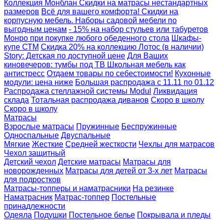
Коллекция Монблан
Скидки на матрасы нестандартных
размеров
Всё для вашего комфорта! Скидки на
корпусную мебель.
Наборы садовой мебели по
выгодным ценам
- 15% на набор стульев или табуретов
Монро при покупке любого обеденного стола
Шкафы-
купе СТМ
Скидка 20% на коллекцию Лотос (в наличии)
Story: Детская по доступной цене
Для Ваших
киновечеров: тумбы под ТВ
Школьная мебель как
антистресс
Отдаем товары по себестоимости!
Кухонные
модули: цена ниже
Большая распродажа с 11.11 по 01.12
Распродажа стеллажной системы Modul
Ликвидация
склада
Тотальная распродажа диванов
Скоро в школу
Скоро в школу
Матрасы
Взрослые матрасы
Пружинные
Беспружинные
Односпальные
Двуспальные
Мягкие
Жесткие
Средней жесткости
Чехлы для матрасов
Чехол защитный
Детский чехол
Детские матрасы
Матрасы для
новорожденных
Матрасы для детей от 3-х лет
Матрасы
для подростков
Матрасы-топперы и наматрасники
На резинке
Наматрасник
Матрас-топпер
Постельные
принадлежности
Одеяла
Подушки
Постельное белье
Покрывала и пледы