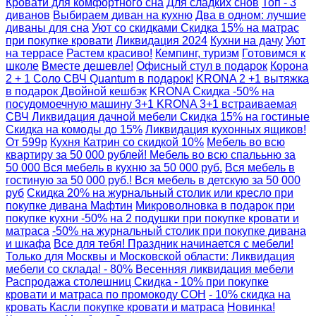
Кровати для комфортного сна
Для сладких снов
Топ - 3
диванов
Выбираем диван на кухню
Два в одном: лучшие
диваны для сна
Уют со скидками
Скидка 15% на матрас
при покупке кровати
Ликвидация 2024
Кухни на дачу
Уют
на террасе
Растем красиво!
Кемпинг, туризм
Готовимся к
школе
Вместе дешевле!
Офисный стул в подарок
Корона
2 + 1 Соло СВЧ Quantum в подарок!
KRONA 2 +1 вытяжка
в подарок
Двойной кешбэк
KRONA Скидка -50% на
посудомоечную машину 3+1
KRONA 3+1 встраиваемая
СВЧ
Ликвидация дачной мебели
Скидка 15% на гостиные
Скидка на комоды до 15%
Ликвидация кухонных ящиков!
От 599р
Кухня Катрин со скидкой 10%
Мебель во всю
квартиру за 50 000 рублей!
Мебель во всю спалььню за
50 000
Вся мебель в кухню за 50 000 руб.
Вся мебель в
гостиную за 50 000 руб.!
Вся мебель в детскую за 50 000
руб
Скидка 20% на журнальный столик или кресло при
покупке дивана Мафтин
Микроволновка в подарок при
покупке кухни
-50% на 2 подушки при покупке кровати и
матраса
-50% на журнальный столик при покупке дивана
и шкафа
Все для тебя! Праздник начинается с мебели!
Только для Москвы и Московской области: Ликвидация
мебели со склада! - 80%
Весенняя ликвидация мебели
Распродажа столешниц
Скидка - 10% при покупке
кровати и матраса по промокоду СОН
- 10% скидка на
кровать Касли покупке кровати и матраса
Новинка!