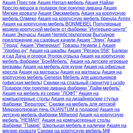
Акция Престиж
Акция Непал-мебель
Акция Найди
Кресло-мешок в подарок при покупке дивана
Акция
Мягкие кровати
Акция Омскмебель
Акция на корпусную
мебель Олмеко
Акция на корпусную мебель бренда Anrex
Акция на корпусную мебель BONMEBEL
Популярные
модели корпусной мебели от фабрики "Интерьер-центр"
Акция Экочасы
Акция Челябстеклопром
Выгодное
предложение на садовые качели
Акция "Элин"
Акция
"Герда"
Акция "Империал"
Товары Недели 1
Акция
"Удобно.ру"
Акция на шкафы
Акция "Регион 058"
Балкон
и сад
Дача и огород
Уголок отдыха
Акция на корпусную
мебель фабрики "БонМебель"
Акция на детские игровые
вигвамы
Акция на мебель для кухни
Акция на офисные
кресла
Акция на матрасы
Акция на матрасы
Акция на
корпусную мебель Genesis
Мебель для школьников
(офисная мебель)
Скидки на спальный гарнитур Lucido
Подарок при покупке дивана фабрики "Лайм-мебель"
Акция на мебель из серии "ЛОФТ"
Акция на
компьютерные столы
Акция на дизайнерские стулья
фабрики "Вераторс"
Скидки на мебель для детской
Микроволновая печь QUANTUM в подарок!
Акция на
детскую мебель фабрики Millwood
Акция на корпусную
мебель "НЕМАН"
Акция на компьютерные столы
фабрики "Памир"
Школьная мебель в наличии
Акция на
мягкие кровати
Скидки на корпусную мебель МФ