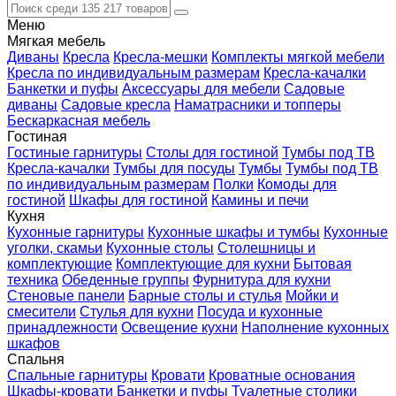
Меню
Мягкая мебель
Диваны
Кресла
Кресла-мешки
Комплекты мягкой мебели
Кресла по индивидуальным размерам
Кресла-качалки
Банкетки и пуфы
Аксессуары для мебели
Садовые
диваны
Садовые кресла
Наматрасники и топперы
Бескаркасная мебель
Гостиная
Гостиные гарнитуры
Столы для гостиной
Тумбы под ТВ
Кресла-качалки
Тумбы для посуды
Тумбы
Тумбы под ТВ
по индивидуальным размерам
Полки
Комоды для
гостиной
Шкафы для гостиной
Камины и печи
Кухня
Кухонные гарнитуры
Кухонные шкафы и тумбы
Кухонные
уголки, скамьи
Кухонные столы
Столешницы и
комплектующие
Комплектующие для кухни
Бытовая
техника
Обеденные группы
Фурнитура для кухни
Стеновые панели
Барные столы и стулья
Мойки и
смесители
Стулья для кухни
Посуда и кухонные
принадлежности
Освещение кухни
Наполнение кухонных
шкафов
Спальня
Спальные гарнитуры
Кровати
Кроватные основания
Шкафы-кровати
Банкетки и пуфы
Туалетные столики