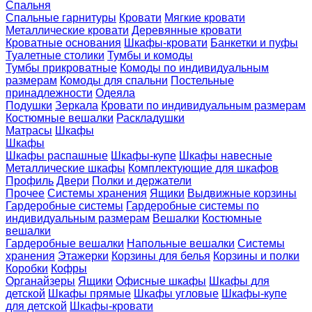
Спальня
Спальные гарнитуры
Кровати
Мягкие кровати
Металлические кровати
Деревянные кровати
Кроватные основания
Шкафы-кровати
Банкетки и пуфы
Туалетные столики
Тумбы и комоды
Тумбы прикроватные
Комоды по индивидуальным
размерам
Комоды для спальни
Постельные
принадлежности
Одеяла
Подушки
Зеркала
Кровати по индивидуальным размерам
Костюмные вешалки
Раскладушки
Матрасы
Шкафы
Шкафы
Шкафы распашные
Шкафы-купе
Шкафы навесные
Металлические шкафы
Комплектующие для шкафов
Профиль
Двери
Полки и держатели
Прочее
Системы хранения
Ящики
Выдвижные корзины
Гардеробные системы
Гардеробные системы по
индивидуальным размерам
Вешалки
Костюмные
вешалки
Гардеробные вешалки
Напольные вешалки
Системы
хранения
Этажерки
Корзины для белья
Корзины и полки
Коробки
Кофры
Органайзеры
Ящики
Офисные шкафы
Шкафы для
детской
Шкафы прямые
Шкафы угловые
Шкафы-купе
для детской
Шкафы-кровати