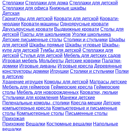
Стеллажи
Стеллажи для дома
Стеллажи для детской
Стеллажи для офиса
Книжные шкафы
Детская
Гарнитуры для детской
Кровати для детской
Кровати-
чердаки
Кровати-машины
Одноярусные кровати
Двухъярусные кровати
Выдвижные кровати
Столы для
детской
Парты для школьников
Уголки школьника
Детские письменные столы
Столики и стульчики
Шкафы
для детской
Шкафы прямые
Шкафы угловые
Шкафы-
купе для детской
Тумбы для детской
Стеллажи для
детской
Стулья для детской
Мебель для детских садов
Игровая мебель
Мольберты
Детские коврики
Палатки-
домики
Игровые диваны
Игровые кресла
Деревянные
конструкторы домики
Игрушки
Столики и стульчики
Полки
в детскую
Хранение игрушек
Комоды для детской
Матрасы детские
Мебель для геймеров
Геймерские кресла
Геймерские
столы
Мебель для новорожденных
Кроватки, люльки
Стульчики для кормления
Манежи детские
Пеленальные комоды, столики
Кресла-мешки
Детские
компьютерные кресла
Компьютерные и письменные
столы
Компьютерные столы
Письменные столы
Прихожая
Прихожие
Вешалки
Костюмные вешалки
Напольные
вешалки