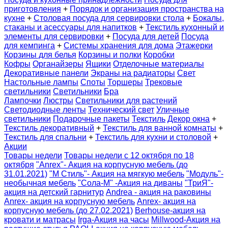
приготовления
+
Порядок и организация пространства на
кухне
+
Столовая посуда для сервировки стола
+
Бокалы,
стаканы и асессуары для напитков
+
Текстиль кухонный и
элементы для сервировки
+
Посуда для детей
Посуда
для кемпинга
+
Системы хранения для дома
Этажерки
Корзины для белья
Корзины и полки
Коробки
Кофры
Органайзеры
Ящики
Отделочные материалы
Декоративные панели
Экраны на радиаторы
Свет
Настольные лампы
Споты
Торшеры
Трековые
светильники
Светильники
Бра
Лампочки
Люстры
Светильники для растений
Светодиодные ленты
Технический свет
Уличные
светильники
Подарочные пакеты
Текстиль
Декор окна
+
Текстиль декоративный
+
Текстиль для ванной комнаты
+
Текстиль для спальни
+
Текстиль для кухни и столовой
+
Акции
Товары недели
Товары недели с 12 октября по 18
октября
"Anrex"- Акция на корпусную мебель (до
31.01.2021)
"М Стиль"- Акция на мягкую мебель
"Модуль"-
необычная мебель
"Сола-М" -Акция на диваны
"ТриЯ"-
акция на детский гарнитур
Andrea - акция на раковины
Anrex- акция на корпусную мебель
Anrex- акция на
корпусную мебель (до 27.02.2021)
Berhouse-акция на
кровати и матрасы
Irga-Акция на часы
Millwood-Акция на