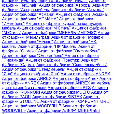
фабрики "Pyramis"
Акция от фабрики "Rivalli"
Акция от
фабрики "TetChair"
Акция от фабрики "Аврора"
Акция от
фабрики "Альфа-мебель"
Акция от фабрики "Асмана"
Акция от фабрики "Асмана"
Акция от фабрики "Асмана"
Акция от фабрики "АСМАНА"
Акция от фабрики
"Ижмебель"
Акция от фабрики "Кураж" на корпусную
мебель
Акция от фабрики "М Стиль"
Акция от фабрики
"М-Стиль"
Акция от фабрики "МЕБЕЛЬ-ИМПЭКС"
Акция
от фабрики "Мебельград"
Акция от фабрики "Модерн"
Акция от фабрики "Неман"
Акция от фабрики "НК-
мебель"
Акция от фабрики "НК-Мебель"
Акция от
фабрики "Олмеко"
Акция от фабрики "Омскмебель"
Акция от фабрики "Омскмебель"
Акция от фабрики
"Пирамида"
Акция от фабрики "Престиж"
Акция от
фабрики "Сарма"
Акция от фабрики "Смоленскмебель"
Акция от фабрики "Стендмебель"
Акция от фабрики
"Яна"
Акция от фабрики "Яна"
Акция от фабрики ANREX
Акция от фабрики ANREX
Акция от фабрики Anrex
Акция
от фабрики ANREX
Акция от фабрики ANREX на мебель
для гостиной и спальни
Акция от фабрики BTS
Акция от
фабрики IRONNORI
Акция от фабрики MULTO
Акция от
фабрики PAOLI
Акция от фабрики SIBTEX
Акция от
фабрики STOLLINE
Акция от фабрики TOP FURNITURE
Акция от фабрики WOODVILLE
Акция от фабрики
WOODVILLE
Акция от фабрики АЛЬФА-МЕБЕЛЬ96