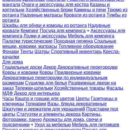
мангала
Очаги и аксессуары для костра
Казаны и
коптильни
Хозяйственные блоки
Камины и печи
Трюмо из
ротанга
Надувные матрасы
Кровати из ротанга
Тумбы из
ротанга
Шкафы для обуви и комоды из ротанга
Надувные
кровати
Кемпинг
Посуда для кемпинга
+
Аксессуары для
кемпинга
Лодки и аксессуары
Мебель для кемпинга
Палатки туристические
Походная гигиена
Спальные
мешки, коврики, матрасы
Топливное оборудование
Фонари
Тенты
Шатры
Спортивный инвентарь
Кресла-
качалки
Для дома
Гладильные доски
Декор
Декоративные перегородки
Ковры и коврики
Ковры
Придверные коврики
Декоративные перегородки по индивидуальным
размерам
Сушилки для белья
Раздвижные двери на
заказ
Тележки-шпильки
Хозяйственные товары
Фасады
МДФ
Декор для интерьера
Часы
Кашпо и горшки для цветов
Цветы
Газетницы и
ключницы
Топиарии
Вазы, блюда декоративные
Шкатулки и держатели для украшений
Подставки под
цветы
Статуэтки и элементы декора
Картины,
фоторамки, панно
Ароматы для дома, свечи и
подсвечники
+
Уход за мебелью
Мебель для питомцев
Посуда и кухонные принадлежности
Посуда для