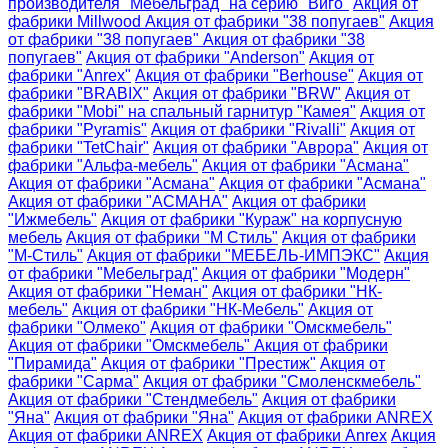
производителя "Мебельград" на серию "Виго"
Акция от
фабрики Millwood
Акция от фабрики "38 попугаев"
Акция
от фабрики "38 попугаев"
Акция от фабрики "38
попугаев"
Акция от фабрики "Anderson"
Акция от
фабрики "Anrex"
Акция от фабрики "Berhouse"
Акция от
фабрики "BRABIX"
Акция от фабрики "BRW"
Акция от
фабрики "Mobi" на спальный гарнитур "Камея"
Акция от
фабрики "Pyramis"
Акция от фабрики "Rivalli"
Акция от
фабрики "TetChair"
Акция от фабрики "Аврора"
Акция от
фабрики "Альфа-мебель"
Акция от фабрики "Асмана"
Акция от фабрики "Асмана"
Акция от фабрики "Асмана"
Акция от фабрики "АСМАНА"
Акция от фабрики
"Ижмебель"
Акция от фабрики "Кураж" на корпусную
мебель
Акция от фабрики "М Стиль"
Акция от фабрики
"М-Стиль"
Акция от фабрики "МЕБЕЛЬ-ИМПЭКС"
Акция
от фабрики "Мебельград"
Акция от фабрики "Модерн"
Акция от фабрики "Неман"
Акция от фабрики "НК-
мебель"
Акция от фабрики "НК-Мебель"
Акция от
фабрики "Олмеко"
Акция от фабрики "Омскмебель"
Акция от фабрики "Омскмебель"
Акция от фабрики
"Пирамида"
Акция от фабрики "Престиж"
Акция от
фабрики "Сарма"
Акция от фабрики "Смоленскмебель"
Акция от фабрики "Стендмебель"
Акция от фабрики
"Яна"
Акция от фабрики "Яна"
Акция от фабрики ANREX
Акция от фабрики ANREX
Акция от фабрики Anrex
Акция