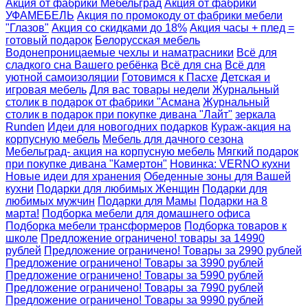
Акция от фабрики Мебельград
Акция от фабрики
УФАМЕБЕЛЬ
Акция по промокоду от фабрики мебели
"Глазов"
Акция со скидками до 18%
Акция часы + плед =
готовый подарок
Белорусская мебель
Водонепроницаемые чехлы и наматрасники
Всё для
сладкого сна Вашего ребёнка
Всё для сна
Всё для
уютной самоизоляции
Готовимся к Пасхе
Детская и
игровая мебель
Для вас товары недели
Журнальный
столик в подарок от фабрики "Асмана
Журнальный
столик в подарок при покупке дивана "Лайт"
зеркала
Runden
Идеи для новогодних подарков
Кураж-акция на
корпусную мебель
Мебель для дачного сезона
Мебельград- акция на корпусную мебель
Мягкий подарок
при покупке дивана "Камертон"
Новинка: VERNO кухни
Новые идеи для хранения
Обеденные зоны для Вашей
кухни
Подарки для любимых Женщин
Подарки для
любимых мужчин
Подарки для Мамы
Подарки на 8
марта!
Подборка мебели для домашнего офиса
Подборка мебели трансформеров
Подборка товаров к
школе
Предложение ограничено! товары за 14990
рублей
Предложение ограничено! Товары за 2990 рублей
Предложение ограничено! Товары за 3990 рублей
Предложение ограничено! Товары за 5990 рублей
Предложение ограничено! Товары за 7990 рублей
Предложение ограничено! Товары за 9990 рублей