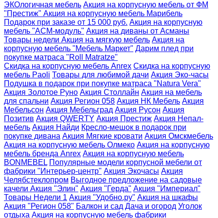
ЭКОлогичная мебель
Акция на корпусную мебель от ФМ
"Престиж"
Акция на корпусную мебель Марибель
Подарок при заказе от 15 000 руб.
Акция на корпусную
мебель "АСМ-модуль"
Акция на диваны от Асманы
Товары недели
Акция на мягкую мебель
Акция на
корпусную мебель "Мебель Маркет"
Дарим плед при
покупке матраса "Roll Matratze"
Скидка на корпусную мебель Anrex
Скидка на корпусную
мебель Paoli
Товары для любимой дачи
Акция Эко-часы
Подушка в подарок при покупке матраса "Natura Vera"
Акция Золотое Руно
Акция Столлайн
Акция на мебель
для спальни
Акция Регион 058
Акция НК Мебель
Акция
Мебельсон
Акция Мебельград
Акция Русон
Акция
Позитив
Акция QWERTY
Акция Престиж
Акция Непал-
мебель
Акция Найди
Кресло-мешок в подарок при
покупке дивана
Акция Мягкие кровати
Акция Омскмебель
Акция на корпусную мебель Олмеко
Акция на корпусную
мебель бренда Anrex
Акция на корпусную мебель
BONMEBEL
Популярные модели корпусной мебели от
фабрики "Интерьер-центр"
Акция Экочасы
Акция
Челябстеклопром
Выгодное предложение на садовые
качели
Акция "Элин"
Акция "Герда"
Акция "Империал"
Товары Недели 1
Акция "Удобно.ру"
Акция на шкафы
Акция "Регион 058"
Балкон и сад
Дача и огород
Уголок
отдыха
Акция на корпусную мебель фабрики