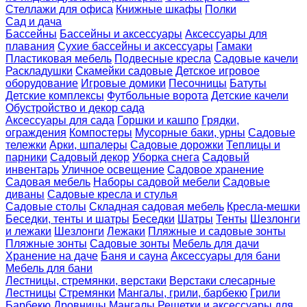
Стеллажи для офиса
Книжные шкафы
Полки
Сад и дача
Бассейны
Бассейны и аксессуары
Аксессуары для
плавания
Сухие бассейны и аксессуары
Гамаки
Пластиковая мебель
Подвесные кресла
Садовые качели
Раскладушки
Скамейки садовые
Детское игровое
оборудование
Игровые домики
Песочницы
Батуты
Детские комплексы
Футбольные ворота
Детские качели
Обустройство и декор сада
Аксессуары для сада
Горшки и кашпо
Грядки,
ограждения
Компостеры
Мусорные баки, урны
Садовые
тележки
Арки, шпалеры
Садовые дорожки
Теплицы и
парники
Садовый декор
Уборка снега
Садовый
инвентарь
Уличное освещение
Садовое хранение
Садовая мебель
Наборы садовой мебели
Садовые
диваны
Садовые кресла и стулья
Садовые столы
Складная садовая мебель
Кресла-мешки
Беседки, тенты и шатры
Беседки
Шатры
Тенты
Шезлонги
и лежаки
Шезлонги
Лежаки
Пляжные и садовые зонты
Пляжные зонты
Садовые зонты
Мебель для дачи
Хранение на даче
Баня и сауна
Аксессуары для бани
Мебель для бани
Лестницы, стремянки, верстаки
Верстаки слесарные
Лестницы
Стремянки
Мангалы, грили, барбекю
Грили
Барбекю
Дровницы
Мангалы
Решетки и аксессуары для