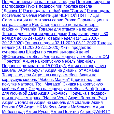
Представляем для вас товары недели
Противовирусная
распродажа
Пуф в подарок при покупке кресла
"Дачник-1"
Распродажа от фабрики "Сарма"
Распродажа
постельного белья
Репетиция ЧЕРНОЙ ПЯТНИЦЫ
Сарма- акция на матрасы серии Promo
Сарма-акция на
матрасы серии Red
Специальные цены на товары
фабрики "Pyramis"
Товары для отдыха на природе
Товары для создания уюта в доме
Товары недели ( с 30
ноября до 06 декабря)
Товары недели (14.12.2020-
20.12.2020)
Товары недели 02.11.2020-08.11.2020
Товары
недели(16.11.2020-22.11.2020)
Хиты продаж по
суперценам
Шкафы по самой выгодной цене!
ЭКОлогичная мебель
Акция на корпусную мебель от ФМ
"Престиж"
Акция на корпусную мебель Марибель
Подарок при заказе от 15 000 руб.
Акция на корпусную
мебель "АСМ-модуль"
Акция на диваны от Асманы
Товары недели
Акция на мягкую мебель
Акция на
корпусную мебель "Мебель Маркет"
Дарим плед при
покупке матраса "Roll Matratze"
Скидка на корпусную
мебель Anrex
Скидка на корпусную мебель Paoli
Товары
для любимой дачи
Акция Эко-часы
Подушка в подарок
при покупке матраса "Natura Vera"
Акция Золотое Руно
Акция Столлайн
Акция на мебель для спальни
Акция
Регион 058
Акция НК Мебель
Акция Мебельсон
Акция
Мебельград
Акция Русон
Акция Позитив
Акция QWERTY