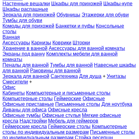
Настенные вешалки
Шкафы для прихожей
Шкафы-купе
Шкафы распашные
Зеркала для прихожей
Обувницы
Этажерки для обуви
Тумбы для обуви
Комоды для прихожей
Банкетки и пуфы
Консольные
столы
Ванная
Аксессуары
Карнизы
Коврики
Шторки
Хранение в ванной
Аксессуары для ванной комнаты
Экраны под ванну
Комплекты мебели для ванной
комнаты
Пеналы для ванной
Тумбы для ванной
Навесные шкафы
для ванной
Раковины для ванной
Зеркала для ванной
Сантехника
Для душа
+
Унитазы
Смесители
+
Офис
Кабинеты
Компьютерные и письменные столы
Компьютерные столы
Геймерские
Офисные
Офисные приставные
Письменные столы
Для ноутбука
Диваны для офиса
Офисные кресла
Офисные тумбы
Офисные стулья
Мягкие офисные
кресла
Надстройки
Мебель для геймеров
Геймерские кресла
Геймерские столы
Компьютерные
столы по индивидуальным размерам
Письменные столы
по индивидуальным размерам
Стойка ресепшн