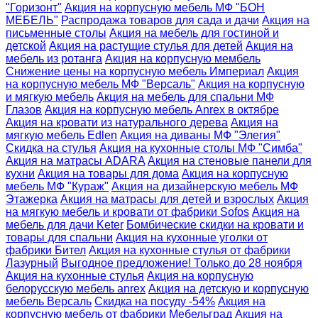
"Горизонт"
Акция на корпусную мебель МФ "БОН
МЕБЕЛЬ"
Распродажа товаров для сада и дачи
Акция на
письменные столы
Акция на мебель для гостиной и
детской
Акция на растущие стулья для детей
Акция на
мебель из ротанга
Акция на корпусную мембель
Снижение цены на корпусную мебель Империал
Акция
на корпусную мебель МФ "Версаль"
Акция на корпусную
и мягкую мебель
Акция на мебель для спальни МФ
Глазов
Акция на корпусную мебель Anrex в октябре
Акция на кровати из натурального дерева
Акция на
мягкую мебель Edlen
Акция на диваны МФ "Элегия"
Скидка на стулья
Акция на кухонные столы МФ "Симба"
Акция на матрасы ADARA
Акция на стеновые панели для
кухни
Акция на товары для дома
Акция на корпусную
мебель МФ "Кураж"
Акция на дизайнерскую мебель МФ
Этажерка
Акция на матрасы для детей и взрослых
Акция
на мягкую мебель и кровати от фабрики Sofos
Акция на
мебель для дачи Keter
Бомбические скидки на кровати и
товары для спальни
Акция на кухонные уголки от
фабрики Бител
Акция на кухонные стулья от фабрики
Лазурный
Выгодное предложение! Только до 28 ноября
Акция на кухонные стулья
Акция на корпусную
белорусскую мебель anrex
Акция на детскую и корпусную
мебель Версаль
Скидка на посуду -54%
Акция на
корпусную мебель от фабрики Мебельград
Акция на