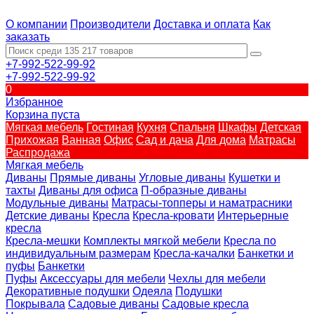
О компании
Производители
Доставка и оплата
Как
заказать
+7-992-522-99-92
+7-992-522-99-92
0
Избранное
Корзина пуста
Мягкая мебель
Гостиная
Кухня
Спальня
Шкафы
Детская
Прихожая
Ванная
Офис
Сад и дача
Для дома
Матрасы
Распродажа
Мягкая мебель
Диваны
Прямые диваны
Угловые диваны
Кушетки и
тахты
Диваны для офиса
П-образные диваны
Модульные диваны
Матрасы-топперы и наматрасники
Детские диваны
Кресла
Кресла-кровати
Интерьерные
кресла
Кресла-мешки
Комплекты мягкой мебели
Кресла по
индивидуальным размерам
Кресла-качалки
Банкетки и
пуфы
Банкетки
Пуфы
Аксессуары для мебели
Чехлы для мебели
Декоративные подушки
Одеяла
Подушки
Покрывала
Садовые диваны
Садовые кресла